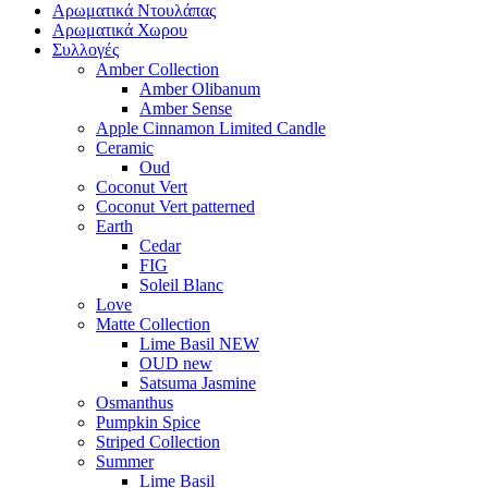
Αρωματικά Ντουλάπας
Αρωματικά Χωρου
Συλλογές
Amber Collection
Amber Olibanum
Amber Sense
Apple Cinnamon Limited Candle
Ceramic
Oud
Coconut Vert
Coconut Vert patterned
Earth
Cedar
FIG
Soleil Blanc
Love
Matte Collection
Lime Basil NEW
OUD new
Satsuma Jasmine
Osmanthus
Pumpkin Spice
Striped Collection
Summer
Lime Basil