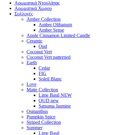
Αρωματικά Ντουλάπας
Αρωματικά Χωρου
Συλλογές
Amber Collection
Amber Olibanum
Amber Sense
Apple Cinnamon Limited Candle
Ceramic
Oud
Coconut Vert
Coconut Vert patterned
Earth
Cedar
FIG
Soleil Blanc
Love
Matte Collection
Lime Basil NEW
OUD new
Satsuma Jasmine
Osmanthus
Pumpkin Spice
Striped Collection
Summer
Lime Basil