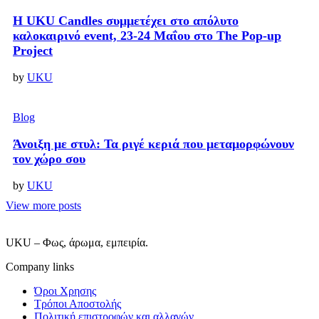
Η UKU Candles συμμετέχει στο απόλυτο
καλοκαιρινό event, 23-24 Μαΐου στο The Pop-up
Project
by
UKU
Blog
Άνοιξη με στυλ: Τα ριγέ κεριά που μεταμορφώνουν
τον χώρο σου
by
UKU
View more posts
UKU – Φως, άρωμα, εμπειρία.
Company links
Όροι Χρησης
Τρόποι Αποστολής
Πολιτική επιστροφών και αλλαγών