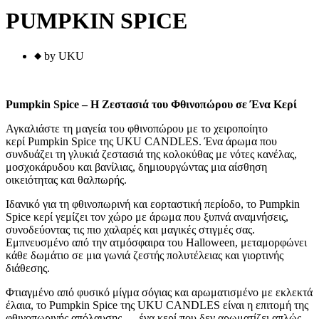
PUMPKIN SPICE
by UKU
Pumpkin Spice – Η Ζεστασιά του Φθινοπώρου σε Ένα Κερί
Αγκαλιάστε τη μαγεία του φθινοπώρου με το χειροποίητο
κερί Pumpkin Spice της UKU CANDLES. Ένα άρωμα που
συνδυάζει τη γλυκιά ζεστασιά της κολοκύθας με νότες κανέλας,
μοσχοκάρυδου και βανίλιας, δημιουργώντας μια αίσθηση
οικειότητας και θαλπωρής.
Ιδανικό για τη φθινοπωρινή και εορταστική περίοδο, το Pumpkin
Spice κερί γεμίζει τον χώρο με άρωμα που ξυπνά αναμνήσεις,
συνοδεύοντας τις πιο χαλαρές και μαγικές στιγμές σας.
Εμπνευσμένο από την ατμόσφαιρα του Halloween, μεταμορφώνει
κάθε δωμάτιο σε μια γωνιά ζεστής πολυτέλειας και γιορτινής
διάθεσης.
Φτιαγμένο από φυσικό μίγμα σόγιας και αρωματισμένο με εκλεκτά
έλαια, το Pumpkin Spice της UKU CANDLES είναι η επιτομή της
φθινοπωρινής απόλαυσης — ένα κερί που δεν αρωματίζει απλώς