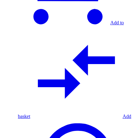
Add to
basket
Add