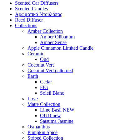
Scented Car Diffusers
Scented Candles
Αρωματικά Ντουλάπας
Reed Diffuser
Collections
Amber Collection
Amber Olibanum
Amber Sense
Apple Cinnamon Limited Candle
Ceramic
Oud
Coconut Vert
Coconut Vert patterned
Earth
Cedar
FIG
Soleil Blanc
Love
Matte Collection
Lime Basil NEW
OUD new
Satsuma Jasmine
Osmanthus
Pumpkin Spice
Striped Collection