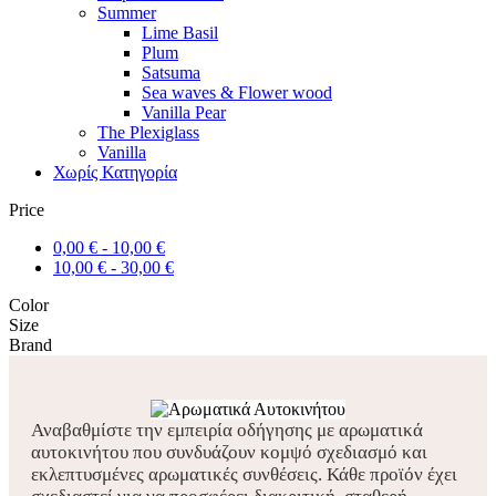
Summer
Lime Basil
Plum
Satsuma
Sea waves & Flower wood
Vanilla Pear
The Plexiglass
Vanilla
Χωρίς Κατηγορία
Price
0,00
€
-
10,00
€
10,00
€
-
30,00
€
Color
Size
Brand
Αναβαθμίστε την εμπειρία οδήγησης με αρωματικά
αυτοκινήτου που συνδυάζουν κομψό σχεδιασμό και
εκλεπτυσμένες αρωματικές συνθέσεις. Κάθε προϊόν έχει