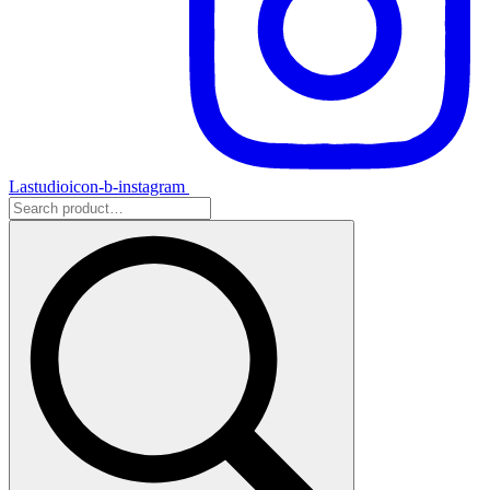
Lastudioicon-b-instagram