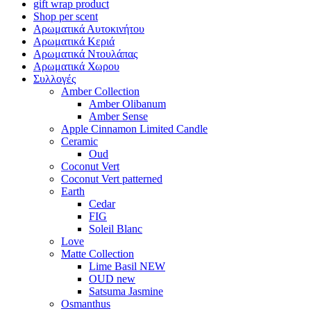
gift wrap product
Shop per scent
Αρωματικά Αυτοκινήτου
Αρωματικά Κεριά
Αρωματικά Ντουλάπας
Αρωματικά Χωρου
Συλλογές
Amber Collection
Amber Olibanum
Amber Sense
Apple Cinnamon Limited Candle
Ceramic
Oud
Coconut Vert
Coconut Vert patterned
Earth
Cedar
FIG
Soleil Blanc
Love
Matte Collection
Lime Basil NEW
OUD new
Satsuma Jasmine
Osmanthus