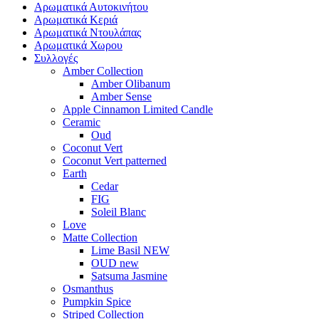
Αρωματικά Αυτοκινήτου
Αρωματικά Κεριά
Αρωματικά Ντουλάπας
Αρωματικά Χωρου
Συλλογές
Amber Collection
Amber Olibanum
Amber Sense
Apple Cinnamon Limited Candle
Ceramic
Oud
Coconut Vert
Coconut Vert patterned
Earth
Cedar
FIG
Soleil Blanc
Love
Matte Collection
Lime Basil NEW
OUD new
Satsuma Jasmine
Osmanthus
Pumpkin Spice
Striped Collection