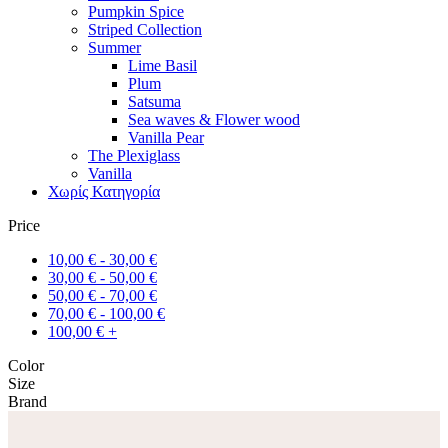
Pumpkin Spice
Striped Collection
Summer
Lime Basil
Plum
Satsuma
Sea waves & Flower wood
Vanilla Pear
The Plexiglass
Vanilla
Χωρίς Κατηγορία
Price
10,00
€
-
30,00
€
30,00
€
-
50,00
€
50,00
€
-
70,00
€
70,00
€
-
100,00
€
100,00
€
+
Color
Size
Brand