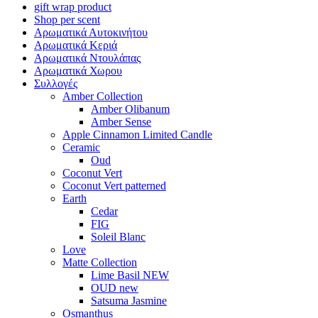
gift wrap product
Shop per scent
Αρωματικά Αυτοκινήτου
Αρωματικά Κεριά
Αρωματικά Ντουλάπας
Αρωματικά Χωρου
Συλλογές
Amber Collection
Amber Olibanum
Amber Sense
Apple Cinnamon Limited Candle
Ceramic
Oud
Coconut Vert
Coconut Vert patterned
Earth
Cedar
FIG
Soleil Blanc
Love
Matte Collection
Lime Basil NEW
OUD new
Satsuma Jasmine
Osmanthus