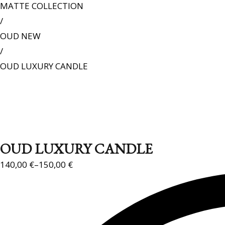
MATTE COLLECTION
/
OUD NEW
/
OUD LUXURY CANDLE
OUD LUXURY CANDLE
140,00
€
–
150,00
€
P
r
i
c