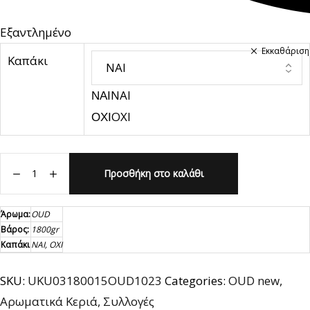
Εξαντλημένο
Εκκαθάριση
Καπάκι
ΝΑΙ
ΝΑΙ
ΟΧΙ
ΟΧΙ
Προσθήκη στο καλάθι
O
U
Άρωμα:
OUD
D
Βάρος:
1800gr
L
Καπάκι
ΝΑΙ, ΟΧΙ
u
x
SKU:
UKU03180015OUD1023
Categories:
OUD new
,
u
Αρωματικά Κεριά
,
Συλλογές
r