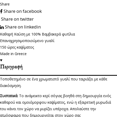
y
Share
C
Share on facebook
a
Share on twitter
n
Share on linkedin
d
Καθαρή Καύση με 100% Βαμβακερά φυτίλια
l
Επαναχρησιμοποιούμενο γυαλί
e
150 ώρες καψίματος
π
Made in Greece
ο
σ
Περιγραφή
ό
τ
Τοποθετημένο σε ένα χρωματιστό γυαλί που ταιριάζει με κάθε
η
διακόσμηση.
τ
α
Συστατικά:
Το ανάμεικτο κερί σόγιας βοηθά στη δημιουργία ενός
καθαρού και ομοιόμορφου καψίματος, ενώ η εξαιρετική μυρωδιά
του κάνει τον χώρο να μυρίζει υπέροχα. Απολαύστε την
ατμόσφαιρα που δημιουργείται στον χώρο σας