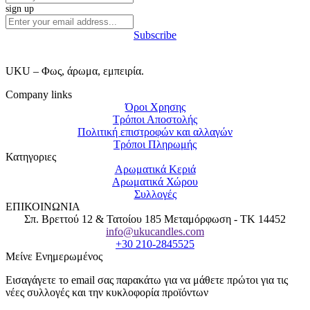
sign up
Subscribe
UKU – Φως, άρωμα, εμπειρία.
Company links
Όροι Χρησης
Τρόποι Αποστολής
Πολιτική επιστροφών και αλλαγών
Τρόποι Πληρωμής
Κατηγοριες
Αρωματικά Κεριά
Αρωματικά Χώρου
Συλλογές
ΕΠΙΚΟΙΝΩΝΙΑ
Σπ. Βρεττού 12 & Τατοίου 185 Μεταμόρφωση - ΤΚ 14452
info@ukucandles.com
+30 210-2845525
Μείνε Ενημερωμένος
Εισαγάγετε το email σας παρακάτω για να μάθετε πρώτοι για τις
νέες συλλογές και την κυκλοφορία προϊόντων