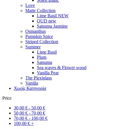
Soleil Blanc
Love
Matte Collection
Lime Basil NEW
OUD new
Satsuma Jasmine
Osmanthus
Pumpkin Spice
Striped Collection
Summer
Lime Basil
Plum
Satsuma
Sea waves & Flower wood
Vanilla Pear
The Plexiglass
Vanilla
Χωρίς Κατηγορία
Price
30,00
€
-
50,00
€
50,00
€
-
70,00
€
70,00
€
-
100,00
€
100,00
€
+