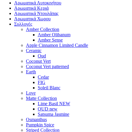
Αρωματικά Αυτοκινήτου
Αρωματικά Κεριά
Αρωματικά Ντουλάπας
Αρωματικά Χωρου
Συλλογές
Amber Collection
Amber Olibanum
Amber Sense
Apple Cinnamon Limited Candle
Ceramic
Oud
Coconut Vert
Coconut Vert patterned
Earth
Cedar
FIG
Soleil Blanc
Love
Matte Collection
Lime Basil NEW
OUD new
Satsuma Jasmine
Osmanthus
Pumpkin Spice
Striped Collection